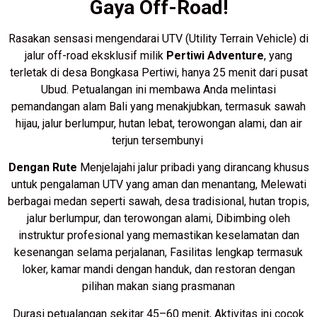
Gaya
Off-
Road!
Rasakan
sensasi
mengendarai
UTV (
Utility
Terrain
Vehicle)
di
jalur
off-
road
eksklusif
milik
Pertiwi
Adventure
,
yang
terletak
di
desa
Bongkasa
Pertiwi,
hanya
25
menit
dari
pusat
Ubud.
Petualangan
ini
membawa
Anda
melintasi
pemandangan
alam
Bali
yang
menakjubkan,
termasuk
sawah
hijau,
jalur
berlumpur,
hutan
lebat,
terowongan
alami,
dan
air
terjun
tersembunyi
Dengan Rute
Menjelajahi
jalur
pribadi
yang
dirancang
khusus
untuk
pengalaman
UTV
yang
aman
dan
menantang,
Melewati
berbagai
medan
seperti
sawah,
desa
tradisional,
hutan
tropis,
jalur
berlumpur,
dan
terowongan
alami,
Dibimbing
oleh
instruktur
profesional
yang
memastikan
keselamatan
dan
kesenangan
selama
perjalanan,
Fasilitas
lengkap
termasuk
loker,
kamar
mandi
dengan
handuk,
dan
restoran
dengan
pilihan
makan
siang
prasmanan
Durasi
petualangan
sekitar
45–
60
menit,
Aktivitas
ini
cocok